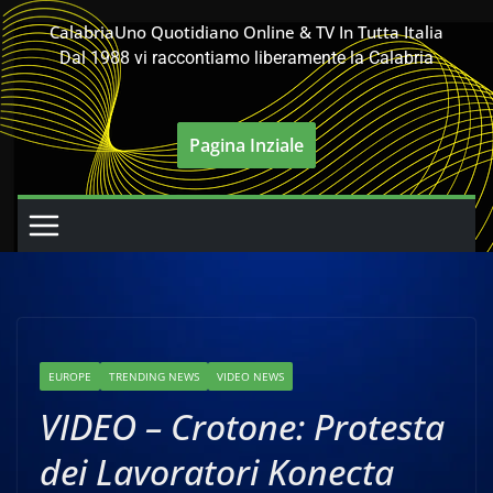
Salta
CalabriaUno Quotidiano Online & TV In Tutta Italia
al
Dal 1988 vi raccontiamo liberamente la Calabria
contenuto
Pagina Inziale
EUROPE
TRENDING NEWS
VIDEO NEWS
VIDEO – Crotone: Protesta
dei Lavoratori Konecta