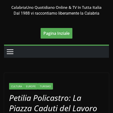
Salta
CalabriaUno Quotidiano Online & TV In Tutta Italia
al
Dal 1988 vi raccontiamo liberamente la Calabria
contenuto
Pagina Inziale
CULTURA
EUROPE
TURISMO
Petilia Policastro: La
Piazza Caduti del Lavoro