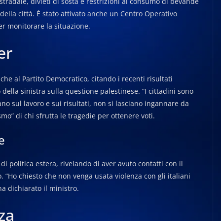
 stradale, divieti di sosta e restrizioni al consumo di bevande
 della città. È stato attivato anche un Centro Operativo
er monitorare la situazione.
er
che al Partito Democratico, citando i recenti risultati
della sinistra sulla questione palestinese. “I cittadini sono
ano sul lavoro e sui risultati, non si lasciano ingannare da
smo” di chi sfrutta le tragedie per ottenere voti.
e
di politica estera, rivelando di aver avuto contatti con il
o. “Ho chiesto che non venga usata violenza con gli italiani
 ha dichiarato il ministro.
za