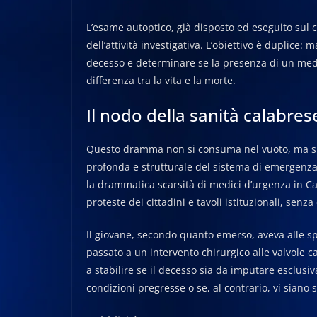
L’esame autoptico, già disposto ed eseguito sul c
dell’attività investigativa. L’obiettivo è duplice:
decesso e determinare se la presenza di un med
differenza tra la vita e la morte.
Il nodo della sanità calabres
Questo dramma non si consuma nel vuoto, ma si i
profonda e strutturale del sistema di emergenz
la drammatica scarsità di medici d’urgenza in C
proteste dei cittadini e tavoli istituzionali, senz
Il giovane, secondo quanto emerso, aveva alle sp
passato a un intervento chirurgico alle valvole c
a stabilire se il decesso sia da imputare esclus
condizioni pregresse o se, al contrario, vi siano st