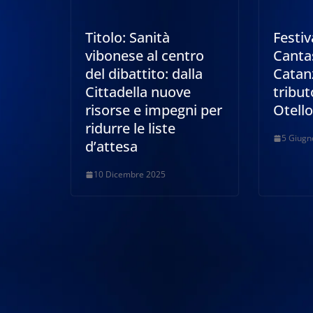
Titolo: Sanità
Festiv
vibonese al centro
Canta
del dibattito: dalla
Catanz
Cittadella nuove
tribut
risorse e impegni per
Otello
ridurre le liste
5 Giugn
d’attesa
10 Dicembre 2025