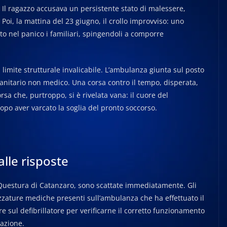
. Il ragazzo accusava un persistente stato di malessere,
. Poi, la mattina del 23 giugno, il crollo improvviso: uno
o nel panico i familiari, spingendoli a comporre
 limite strutturale invalicabile. L’ambulanza giunta sul posto
sanitario non medico. Una corsa contro il tempo, disperata,
sa che, purtroppo, si è rivelata vana: il cuore del
po aver varcato la soglia del pronto soccorso.
alle risposte
 Questura di Catanzaro, sono scattate immediatamente. Gli
zzature mediche presenti sull’ambulanza che ha effettuato il
e sul defibrillatore per verificarne il corretto funzionamento
mazione.