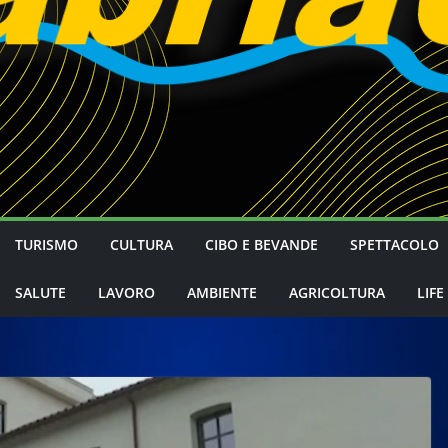
TURISMO
CULTURA
CIBO E BEVANDE
SPETTACOLO
SALUTE
LAVORO
AMBIENTE
AGRICOLTURA
LIFE