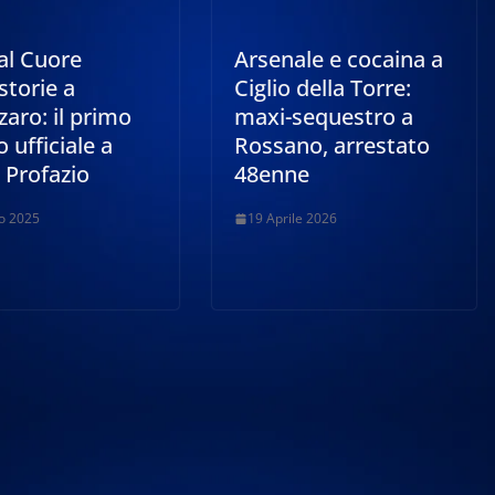
al Cuore
Arsenale e cocaina a
storie a
Ciglio della Torre:
aro: il primo
maxi-sequestro a
o ufficiale a
Rossano, arrestato
 Profazio
48enne
o 2025
19 Aprile 2026