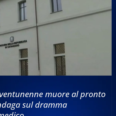
 ventunenne muore al pronto
indaga sul dramma
medico