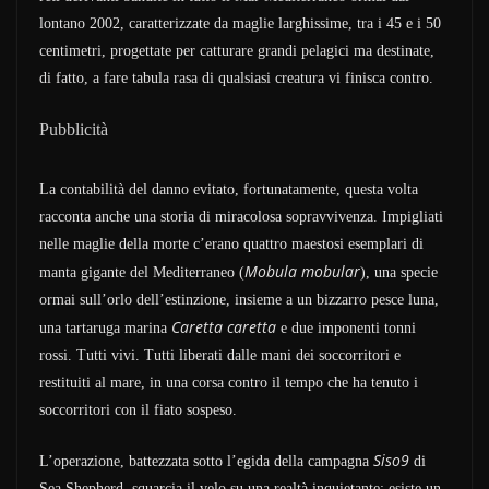
lontano 2002, caratterizzate da maglie larghissime, tra i 45 e i 50
centimetri, progettate per catturare grandi pelagici ma destinate,
di fatto, a fare tabula rasa di qualsiasi creatura vi finisca contro.
Pubblicità
La contabilità del danno evitato, fortunatamente, questa volta
racconta anche una storia di miracolosa sopravvivenza. Impigliati
nelle maglie della morte c’erano quattro maestosi esemplari di
Mobula mobular
manta gigante del Mediterraneo (
), una specie
ormai sull’orlo dell’estinzione, insieme a un bizzarro pesce luna,
Caretta caretta
una tartaruga marina
e due imponenti tonni
rossi. Tutti vivi. Tutti liberati dalle mani dei soccorritori e
restituiti al mare, in una corsa contro il tempo che ha tenuto i
soccorritori con il fiato sospeso.
Siso9
L’operazione, battezzata sotto l’egida della campagna
di
Sea Shepherd, squarcia il velo su una realtà inquietante: esiste un