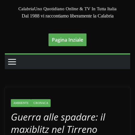
Salta
CalabriaUno Quotidiano Online & TV In Tutta Italia
al
Dal 1988 vi raccontiamo liberamente la Calabria
contenuto
Pagina Inziale
AMBIENTE
CRONACA
Guerra alle spadare: il
maxiblitz nel Tirreno