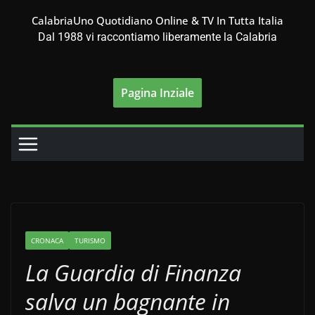
Salta
CalabriaUno Quotidiano Online & TV In Tutta Italia
al
Dal 1988 vi raccontiamo liberamente la Calabria
contenuto
Pagina Inziale
CRONACA
TURISMO
La Guardia di Finanza
salva un bagnante in