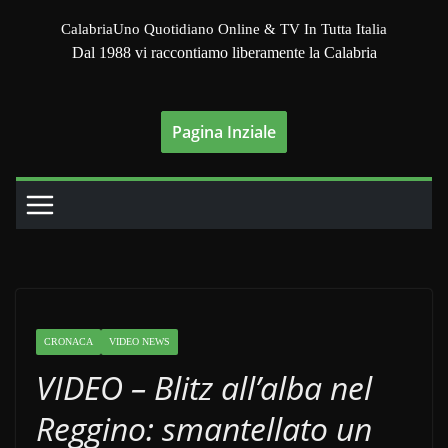
Salta
CalabriaUno Quotidiano Online & TV In Tutta Italia
al
Dal 1988 vi raccontiamo liberamente la Calabria
contenuto
Pagina Inziale
CRONACA
VIDEO NEWS
VIDEO – Blitz all’alba nel
Reggino: smantellato un