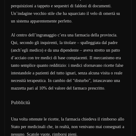
perquisizioni a tappeto e sequestri di faldoni di documenti.
Un’indagine vecchio stile che ha squarciato il velo di omertà su
un sistema apparentemente perfetto.
Al centro dell’ingranaggio c’era una farmacia della provincia.
Qui, secondo gli inquirenti, la titolare – spalleggiata dal padre
(anch’egli medico) e da una dipendente – aveva stretto un patto
d’acciaio con tre medici di base compiacenti. Il meccanismo era
tanto semplice quanto redditizio: i medici sfornavano ricette false
intestandole a pazienti del tutto ignari, senza alcuna visita o reale
necessità terapeutica. In cambio del “disturbo”, intascavano una
mazzetta pari al 10% del valore del farmaco prescritto.
Pubblicità
Una volta ottenute le ricette, la farmacia chiedeva il rimborso allo
Stato per medicinali che, in realtà, non venivano mai consegnati a
nessuno. Scatole vuote, rimborsi pieni.