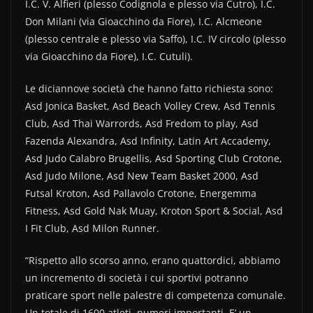
I.C. V. Alfieri (plesso Codignola e plesso via Cutro), I.C.
Don Milani (via Gioacchino da Fiore), I.C. Alcmeone
(plesso centrale e plesso via Saffo), I.C. IV circolo (plesso
via Gioacchino da Fiore), I.C. Cutuli).
Le diciannove società che hanno fatto richiesta sono:
Asd Jonica Basket, Asd Beach Volley Crew, Asd Tennis
Club, Asd Thai Warrords, Asd Fredom to play, Asd
Fazenda Alexandra, Asd Infinity, Latin Art Accademy,
Asd Judo Calabro Brugellis, Asd Sporting Club Crotone,
Asd Judo Milone, Asd New Team Basket 2000, Asd
Futsal Kroton, Asd Pallavolo Crotone, Energemma
Fitness, Asd Gold Nak Muay, Kroton Sport & Social, Asd
I Fit Club, Asd Milon Runner.
“Rispetto allo scorso anno, erano quattordici, abbiamo
un incremento di società i cui sportivi potranno
praticare sport nelle palestre di competenza comunale.
Un totale di 1600 atleti, numeri importanti. E’ un