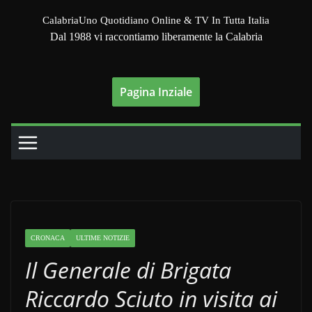
Salta
CalabriaUno Quotidiano Online & TV In Tutta Italia
al
Dal 1988 vi raccontiamo liberamente la Calabria
contenuto
Pagina Inziale
CRONACA
ULTIME NOTIZIE
Il Generale di Brigata
Riccardo Sciuto in visita ai