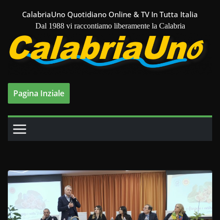
Salta
CalabriaUno Quotidiano Online & TV In Tutta Italia
al
Dal 1988 vi raccontiamo liberamente la Calabria
contenuto
Pagina Inziale