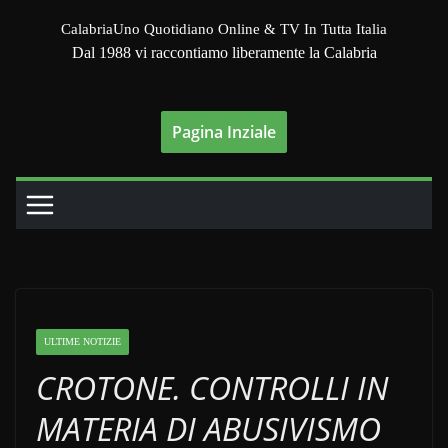
Salta
CalabriaUno Quotidiano Online & TV In Tutta Italia
al
Dal 1988 vi raccontiamo liberamente la Calabria
contenuto
Pagina Inziale
ULTIME NOTIZIE
CROTONE. CONTROLLI IN
MATERIA DI ABUSIVISMO