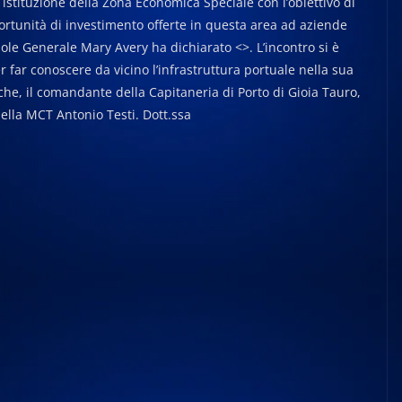
a istituzione della Zona Economica Speciale con l’obiettivo di
ortunità di investimento offerte in questa area ad aziende
sole Generale Mary Avery ha dichiarato <>. L’incontro si è
er far conoscere da vicino l’infrastruttura portuale nella sua
he, il comandante della Capitaneria di Porto di Gioia Tauro,
ella MCT Antonio Testi. Dott.ssa