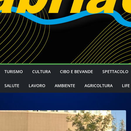
TURISMO
CULTURA
CIBO E BEVANDE
SPETTACOLO
SALUTE
LAVORO
AMBIENTE
AGRICOLTURA
LIFE