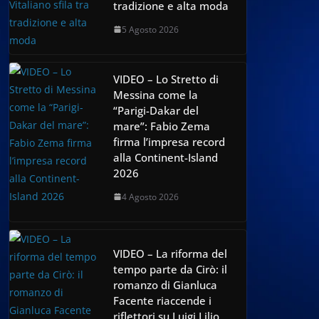
tradizione e alta moda
5 Agosto 2026
VIDEO – Lo Stretto di
Messina come la
“Parigi-Dakar del
mare”: Fabio Zema
firma l’impresa record
alla Continent-Island
2026
4 Agosto 2026
VIDEO – La riforma del
tempo parte da Cirò: il
romanzo di Gianluca
Facente riaccende i
riflettori su Luigi Lilio