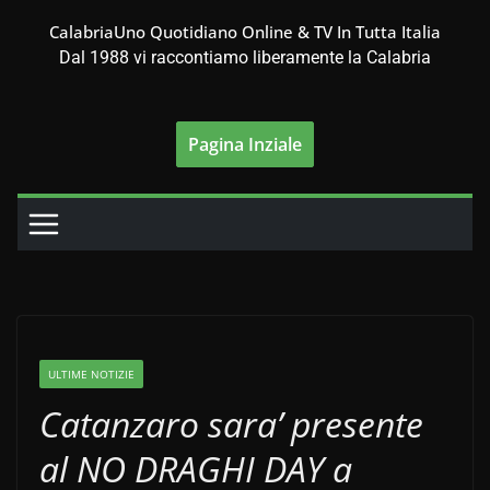
Salta
CalabriaUno Quotidiano Online & TV In Tutta Italia
al
Dal 1988 vi raccontiamo liberamente la Calabria
contenuto
Pagina Inziale
ULTIME NOTIZIE
Catanzaro sara’ presente
al NO DRAGHI DAY a