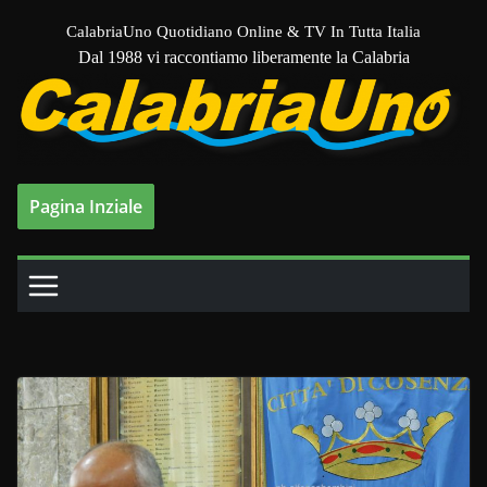
Salta
CalabriaUno Quotidiano Online & TV In Tutta Italia
al
Dal 1988 vi raccontiamo liberamente la Calabria
contenuto
Pagina Inziale