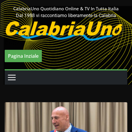
Salta
CalabriaUno Quotidiano Online & TV In Tutta Italia
al
Dal 1988 vi raccontiamo liberamente la Calabria
contenuto
Pagina Inziale