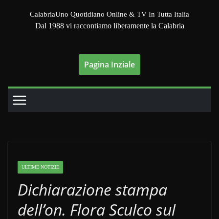
Salta
CalabriaUno Quotidiano Online & TV In Tutta Italia
al
Dal 1988 vi raccontiamo liberamente la Calabria
contenuto
Pagina Inziale
ULTIME NOTIZIE
Dichiarazione stampa
dell’on. Flora Sculco sul