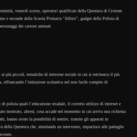
ossimità, venerdì scorso, operatori qualificati della Questura di Crotone
ime e seconde della Scuola Primaria “Alfieri”, gadget della Polizia di
personaggi dei cartoni animati.
i più piccoli, tematiche di interesse sociale in cui si estrinseca il più
, affiancando l’istituzione scolastica nel non facile compito di
 di polizia quali l’educazione stradale, il corretto utilizzo di internet e
tato mostrato, altresì, cosa accade nel momento in cui arriva una richiesta
atti, hanno avuto la possibilità di sentire, tramite gli apparati in
iva della Questura che, simulando un intervento, impartisce alle pattuglie
’evento.