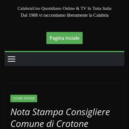
Salta
CalabriaUno Quotidiano Online & TV In Tutta Italia
al
Dal 1988 vi raccontiamo liberamente la Calabria
contenuto
Pagina Inziale
ULTIME NOTIZIE
Nota Stampa Consigliere
Comune di Crotone