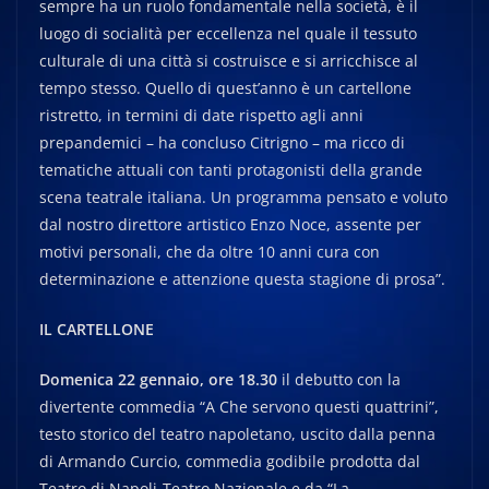
sempre ha un ruolo fondamentale nella società, è il
luogo di socialità per eccellenza nel quale il tessuto
culturale di una città si costruisce e si arricchisce al
tempo stesso. Quello di quest’anno è un cartellone
ristretto, in termini di date rispetto agli anni
prepandemici – ha concluso Citrigno – ma ricco di
tematiche attuali con tanti protagonisti della grande
scena teatrale italiana. Un programma pensato e voluto
dal nostro direttore artistico Enzo Noce, assente per
motivi personali, che da oltre 10 anni cura con
determinazione e attenzione questa stagione di prosa”.
IL CARTELLONE
Domenica 22 gennaio, ore 18.30
il debutto con la
divertente commedia “A Che servono questi quattrini”,
testo storico del teatro napoletano, uscito dalla penna
di Armando Curcio, commedia godibile prodotta dal
Teatro di Napoli-Teatro Nazionale e da “La