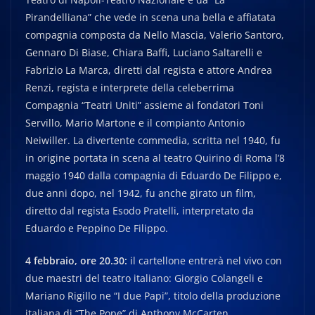
Pirandelliana” che vede in scena una bella e affiatata
compagnia composta da Nello Mascia, Valerio Santoro,
Gennaro Di Biase, Chiara Baffi, Luciano Saltarelli e
Fabrizio La Marca, diretti dal regista e attore Andrea
Renzi, regista e interprete della celeberrima
Compagnia “Teatri Uniti” assieme ai fondatori Toni
Servillo, Mario Martone e il compianto Antonio
Neiwiller. La divertente commedia, scritta nel 1940, fu
in origine portata in scena al teatro Quirino di Roma l’8
maggio 1940 dalla compagnia di Eduardo De Filippo e,
due anni dopo, nel 1942, fu anche girato un film,
diretto dal regista Esodo Pratelli, interpretato da
Eduardo e Peppino De Filippo.
4 febbraio, ore 20.30:
il cartellone entrerà nel vivo con
due maestri del teatro italiano: Giorgio Colangeli e
Mariano Rigillo ne “I due Papi”, titolo della produzione
italiana di “The Pope” di Anthony McCarten