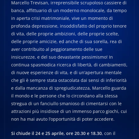
Marcello Trevisan, irreprensibile scrupoloso cassiere di
banca, affittuario di un moderno monolocale, da tempo
in aperta crisi matrimoniale, vive un momento di
profonda depressione, insoddisfatto del proprio tenore
di vita, delle proprie ambizioni, delle proprie scelte,
delle proprie amicizie, ed anche di sua sorella, rea di
aver contribuito al peggioramento delle sue
insicurezze, e del suo devastante pessimismo! In
continua spasmodica ricerca di libertà, di cambiamenti,
di nuove esperienze di vita, e di un’apertura mentale
che gli è sempre stata ostacolata dai sensi di inferiorità
e dalla mancanza di spregiudicatezza, Marcello guarda
il mondo e le persone che lo circondano alla stessa
stregua di un fanciullo smanioso di cimentarsi con le
attrazioni più insidiose di un immenso parco giochi, cui
non ha mai avuto l’opportunità di poter accedere.
Si chiude il 24 e 25 aprile, ore 20.30 e 18.30
, con il