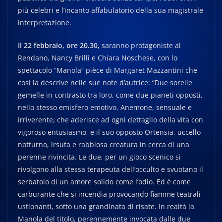
più celebri e l’incanto affabulatorio della sua magistrale
interpretazione.
Il 22 febbraio, ore 20.30,
saranno protagoniste al
Rendano, Nancy Brilli e Chiara Noschese, con lo
spettacolo “Manola” pièce di Margaret Mazzantini che
così la descrive nelle sue note d’autrice: “Due sorelle
gemelle in contrasto tra loro, come due pianeti opposti,
nello stesso emisfero emotivo. Anemone, sensuale e
irriverente, che aderisce ad ogni dettaglio della vita con
vigoroso entusiasmo, e il suo opposto Ortensia, uccello
notturno, irsuta e rabbiosa creatura in cerca di una
perenne rivincita. Le due, per un gioco scenico si
rivolgono alla stessa terapeuta dell’occulto e svuotano il
serbatoio di un amore solido come l’odio. Ed è come
carburante che si incendia provocando fiamme teatrali
ustionanti, sotto una grandinata di risate. In realtà la
Manola del titolo, perennemente invocata dalle due