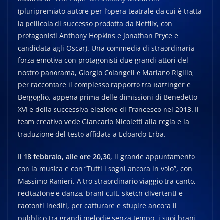
(pluripremiato autore per l’opera teatrale da cui è tratta
la pellicola di successo prodotta da Netflix, con
protagonisti Anthony Hopkins e Jonathan Pryce e
candidata agli Oscar). Una commedia di straordinaria
forza emotiva con protagonisti due grandi attori del
nostro panorama, Giorgio Colangeli e Mariano Rigillo,
per raccontare il complesso rapporto tra Ratzinger e
Bergoglio, appena prima delle dimissioni di Benedetto
XVI e della successiva elezione di Francesco nel 2013. Il
team creativo vede Giancarlo Nicoletti alla regia e la
traduzione del testo affidata a Edoardo Erba.
Il 18 febbraio, alle ore 20,30
, il grande appuntamento
con la musica e con “Tutti i sogni ancora in volo”, con
Massimo Ranieri. Altro straordinario viaggio tra canto,
recitazione e danza, brani cult, sketch divertenti e
racconti inediti, per catturare e stupire ancora il
pubblico tra grandi melodie senza tempo, i suoi brani