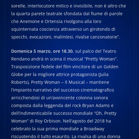
sorelle, interlocutore mitico e invisibile, non è altro che
la quarta parete teatrale sfondata dal fiume di parole
che Anemone e Ortensia rivolgono alla loro
squinternata coscienza attraverso un girotondo di
specchi, evocazioni, malintesi, rivalse canzonatorie”.
Domenica 5 marzo, ore 18.30
, sul palco del Teatro
Rendano andrà in scena il musical “Pretty Woman”.
Trasposizione fedele del film vincitore di un Golden
Globe per la migliore attrice protagonista (Julia
Roberts), Pretty Woman – Il Musical – mantiene
l’impianto narrativo del successo cinematografico
arricchendosi di un’avvincente colonna sonora
composta dalla leggenda del rock Bryan Adams e
dell’indimenticabile successo mondiale “Oh, Pretty
Woman” di Roy Orbison. Nell’agosto del 2018 ha
celebrato la sua prima mondiale a Broadway
riscuotendo il tutto esaurito. La rivalsa di una donna