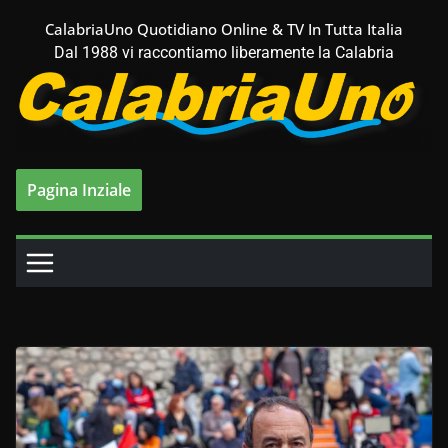
Salta
CalabriaUno Quotidiano Online & TV In Tutta Italia
al
Dal 1988 vi raccontiamo liberamente la Calabria
contenuto
Pagina Inziale