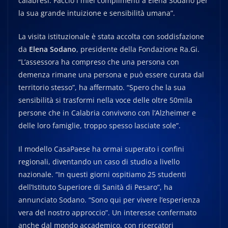
calabresi. Faccio i miei complimenti a Elena Sodano per
la sua grande intuizione e sensibilità umana”.
La visita istituzionale è stata accolta con soddisfazione
da
Elena Sodano
, presidente della Fondazione Ra.Gi.
“L’assessora ha compreso che una persona con
demenza rimane una persona e può essere curata dal
territorio stesso”, ha affermato. “Spero che la sua
sensibilità si trasformi nella voce delle oltre 50mila
persone che in Calabria convivono con l’Alzheimer e
delle loro famiglie, troppo spesso lasciate sole”.
Il modello CasaPaese ha ormai superato i confini
regionali, diventando un caso di studio a livello
nazionale. “In questi giorni ospitiamo 25 studenti
dell’Istituto Superiore di Sanità di Pesaro”, ha
annunciato Sodano. “Sono qui per vivere l’esperienza
vera del nostro approccio”. Un interesse confermato
anche dal mondo accademico, con ricercatori