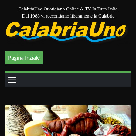
Salta
CalabriaUno Quotidiano Online & TV In Tutta Italia
al
Dal 1988 vi raccontiamo liberamente la Calabria
contenuto
Pagina Inziale