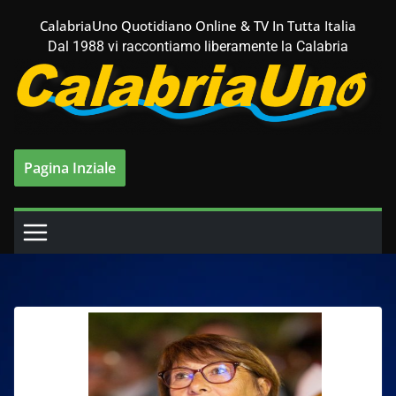
Salta
CalabriaUno Quotidiano Online & TV In Tutta Italia
al
Dal 1988 vi raccontiamo liberamente la Calabria
contenuto
Pagina Inziale