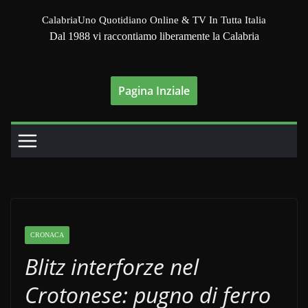
Salta
CalabriaUno Quotidiano Online & TV In Tutta Italia
al
Dal 1988 vi raccontiamo liberamente la Calabria
contenuto
Pagina Inziale
CRONACA
Blitz interforze nel
Crotonese: pugno di ferro