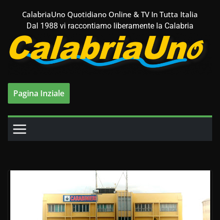
Salta
CalabriaUno Quotidiano Online & TV In Tutta Italia
al
Dal 1988 vi raccontiamo liberamente la Calabria
contenuto
Pagina Inziale