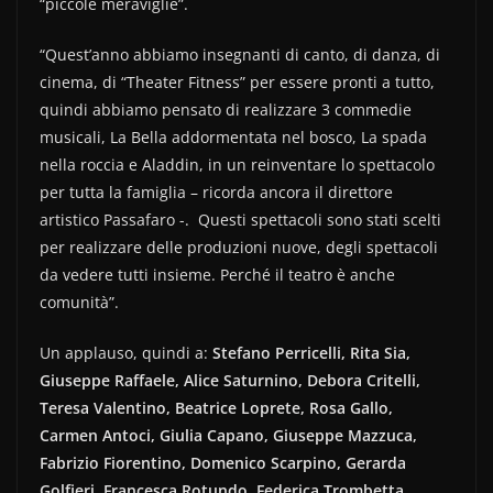
“piccole meraviglie”.
“Quest’anno abbiamo insegnanti di canto, di danza, di
cinema, di “Theater Fitness” per essere pronti a tutto,
quindi abbiamo pensato di realizzare 3 commedie
musicali, La Bella addormentata nel bosco, La spada
nella roccia e Aladdin, in un reinventare lo spettacolo
per tutta la famiglia – ricorda ancora il direttore
artistico Passafaro -. Questi spettacoli sono stati scelti
per realizzare delle produzioni nuove, degli spettacoli
da vedere tutti insieme. Perché il teatro è anche
comunità”.
Un applauso, quindi a:
Stefano Perricelli, Rita Sia,
Giuseppe Raffaele, Alice Saturnino, Debora Critelli,
Teresa Valentino, Beatrice Loprete, Rosa Gallo,
Carmen Antoci, Giulia Capano, Giuseppe Mazzuca,
Fabrizio Fiorentino, Domenico Scarpino, Gerarda
Golfieri, Francesca Rotundo, Federica Trombetta,