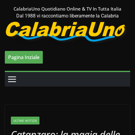
Salta
CalabriaUno Quotidiano Online & TV In Tutta Italia
al
Dal 1988 vi raccontiamo liberamente la Calabria
contenuto
Pagina Inziale
ULTIME NOTIZIE
Catanzaro: la magia delle