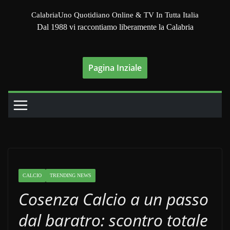
Salta
CalabriaUno Quotidiano Online & TV In Tutta Italia
al
Dal 1988 vi raccontiamo liberamente la Calabria
contenuto
Pagina Inziale
CALCIO
TRENDING NEWS
Cosenza Calcio a un passo
dal baratro: scontro totale