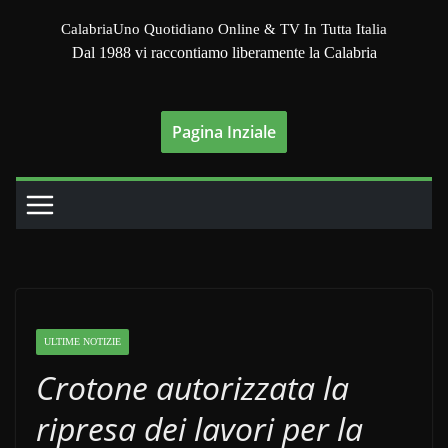
Salta
CalabriaUno Quotidiano Online & TV In Tutta Italia
al
Dal 1988 vi raccontiamo liberamente la Calabria
contenuto
Pagina Inziale
ULTIME NOTIZIE
Crotone autorizzata la
ripresa dei lavori per la