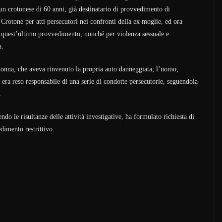
i un crotonese di 60 anni, già destinatario di provvedimento di
otone per atti persecutori nei confronti della ex moglie, ed ora
di quest’ultimo provvedimento, nonché per violenza sessuale e
a.
donna, che aveva rinvenuto la propria auto danneggiata; l’uomo,
i era reso responsabile di una serie di condotte persecutorie, seguendola
.
do le risultanze delle attività investigative, ha formulato richiesta di
dimento restrittivo.