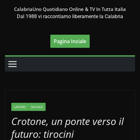
Salta
CalabriaUno Quotidiano Online & TV In Tutta Italia
al
Dal 1988 vi raccontiamo liberamente la Calabria
contenuto
Pagina Inziale
LAVORO
SOCIALE
Crotone, un ponte verso il
futuro: tirocini