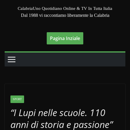
Salta
CalabriaUno Quotidiano Online & TV In Tutta Italia
al
Dal 1988 vi raccontiamo liberamente la Calabria
contenuto
Pagina Inziale
SPORT
“I Lupi nelle scuole. 110
anni di storia e passione”