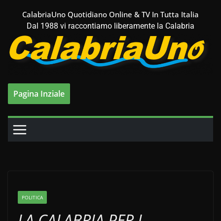
Salta
CalabriaUno Quotidiano Online & TV In Tutta Italia
al
Dal 1988 vi raccontiamo liberamente la Calabria
contenuto
Pagina Inziale
POLITICA
LA CALABRIA PER I