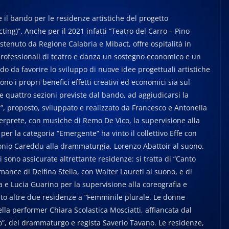
il bando per le residenze artistiche del progetto
ng)”. Anche per il 2021 infatti “Teatro del Carro – Pino
stenuto da Regione Calabria e Mibact, offre ospitalità in
professionali di teatro e danza un sostegno economico e un
odo da favorire lo sviluppo di nuove idee progettuali artistiche
 i propri benefici effetti creativi ed economici sia sul
le quattro sezioni previste dal bando, ad aggiudicarsi la
”, proposto, sviluppato e realizzato da Francesco e Antonella
terprete, con musiche di Remo De Vico, la supervisione alla
per la categoria “Emergente” ha vinto il collettivo Effe con
tonio Careddu alla drammaturgia, Lorenzo Abattoir al suono.
 sono assicurate altrettante residenze: si tratta di “Canto
mance di Delfina Stella, con Walter Laureti al suono, e di
a e Lucia Guarino per la supervisione alla coreografia e
ito altre due residenze a “Femminile plurale. Le donne
lla performer Chiara Scolastica Mosciatti, affiancata dal
io”, del drammaturgo e regista Saverio Tavano. Le residenze,