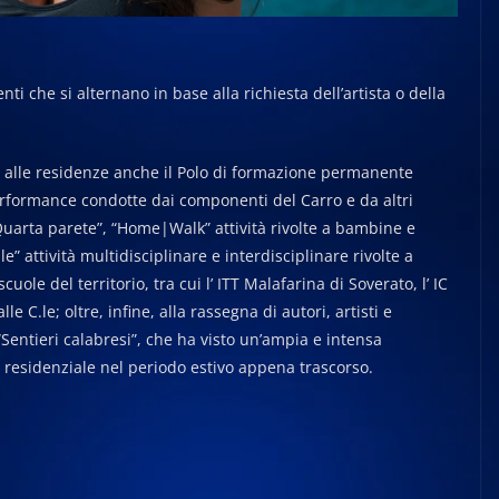
ti che si alternano in base alla richiesta dell’artista o della
ca alle residenze anche il Polo di formazione permanente
erformance condotte dai componenti del Carro e da altri
 “Quarta parete”, “Home|Walk” attività rivolte a bambine e
e” attività multidisciplinare e interdisciplinare rivolte a
uole del territorio, tra cui l’ ITT Malafarina di Soverato, l’ IC
le C.le; oltre, infine, alla rassegna di autori, artisti e
ntieri calabresi”, che ha visto un’ampia e intensa
o residenziale nel periodo estivo appena trascorso.