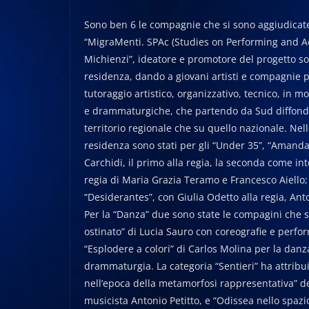
Sono ben 6 le compagnie che si sono aggiudicate 
“MigraMenti. SPAc (Studies on Performing and Acti
Michienzi”, ideatore e promotore del progetto so
residenza, dando a giovani artisti e compagnie 
tutoraggio artistico, organizzativo, tecnico, in m
e drammaturgiche, che partendo da Sud diffondono
territorio regionale che su quello nazionale. Nel
residenza sono stati per gli “Under 35”, “Amanda
Carchidi, il primo alla regia, la seconda come in
regia di Maria Grazia Teramo e Francesco Aiello; 
“Desiderantes”, con Giulia Odetto alla regia, An
Per la “Danza” due sono state le compagini che si
ostinato” di Lucia Sauro con coreografie e perfor
“Esplodere a colori” di Carlos Molina per la danz
drammaturgia. La categoria “Sentieri” ha attribu
nell’epoca della metamorfosi rappresentativa” de
musicista Antonio Petitto, e “Odissea nello spaz