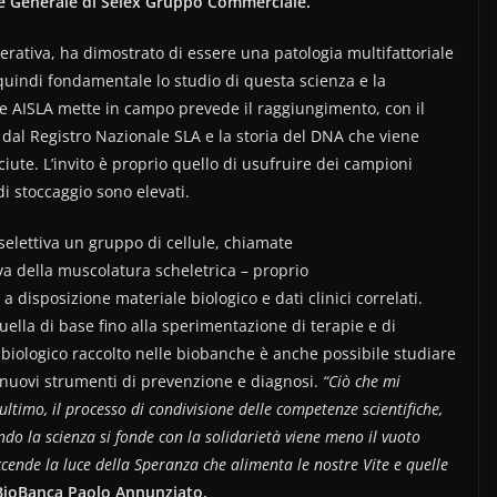
re Generale di Selex Gruppo Commerciale.
rativa, ha dimostrato di essere una patologia multifattoriale
 quindi fondamentale lo studio di questa scienza e la
a che AISLA mette in campo prevede il raggiungimento, con il
 dal Registro Nazionale SLA e la storia del DNA che viene
ute. L’invito è proprio quello di usufruire dei campioni
 di stoccaggio sono elevati.
 selettiva un gruppo di cellule, chiamate
a della muscolatura scheletrica – proprio
a disposizione materiale biologico e dati clinici correlati.
uella di base fino alla sperimentazione di terapie e di
 biologico raccolto nelle biobanche è anche possibile studiare
e nuovi strumenti di prevenzione e diagnosi.
“Ciò che mi
 ultimo, il processo di condivisione delle competenze scientifiche,
ando la scienza si fonde con la solidarietà viene meno il vuoto
cende la luce della Speranza che alimenta le nostre Vite e quelle
 BioBanca Paolo Annunziato.