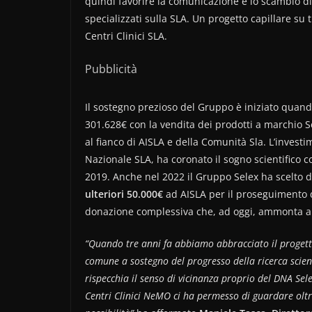
quindi favorire la comunicazione e lo scambio di da
specializzati sulla SLA. Un progetto capillare su t
Centri Clinici SLA.
Pubblicità
Il sostegno prezioso del Gruppo è iniziato quand
301.628€ con la vendita dei prodotti a marchio S
al fianco di AISLA e della Comunità Sla. L’invest
Nazionale SLA, ha coronato il sogno scientifico c
2019. Anche nel 2022 il Gruppo Selex ha scelto di
ulteriori 50.000€
ad AISLA per il proseguimento 
donazione complessiva che, ad oggi, ammonta 
“Quando tre anni fa abbiamo abbracciato il proget
comune a sostegno del progresso della ricerca scien
rispecchia il senso di vicinanza proprio del DNA Se
Centri Clinici NeMO ci ha permesso di guardare oltr