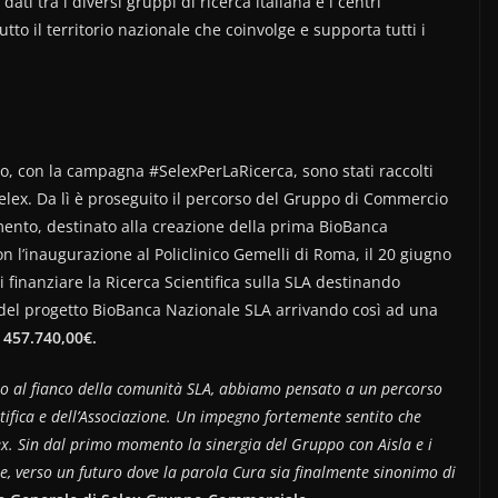
ti tra i diversi gruppi di ricerca italiana e i centri
utto il territorio nazionale che coinvolge e supporta tutti i
o, con la campagna #SelexPerLaRicerca, sono stati raccolti
elex. Da lì è proseguito il percorso del Gruppo di Commercio
imento, destinato alla creazione della prima BioBanca
on l’inaugurazione al Policlinico Gemelli di Roma, il 20 giugno
 finanziare la Ricerca Scientifica sulla SLA destinando
del progetto BioBanca Nazionale SLA arrivando così ad una
a
457.740,00€.
to al fianco della comunità SLA, abbiamo pensato a un percorso
tifica e dell’Associazione. Un impegno fortemente sentito che
lex. Sin dal primo momento la sinergia del Gruppo con Aisla e i
e, verso un futuro dove la parola Cura sia finalmente sinonimo di