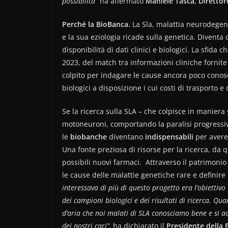
possibilità”
ha affermato
Maniele Tasca, Diretto
Perché la BioBanca.
La Sla, malattia neurodegene
e la sua eziologia ricade sulla genetica. Diventa
disponibilità di dati clinici e biologici. La sfid
2023, del match tra informazioni cliniche fornite
colpito per indagare le cause ancora poco conosci
biologici a disposizione i cui costi di trasporto e
Se la ricerca sulla SLA – che colpisce in maniera
motoneuroni, comportando la paralisi progressiv
le
biobanche
diventano
indispensabili
per avere 
Una fonte preziosa di risorse per la ricerca, da q
possibili nuovi farmaci. Attraverso il patrimonio
le cause
delle malattie genetiche rare e definir
interessava di più di questo progetto era l’obiettivo
dei campioni biologici e dei risultati di ricerca. Qu
d’aria che noi malati di SLA conosciamo bene e si ac
dei nostri cari”,
ha dichiarato il
Presidente della