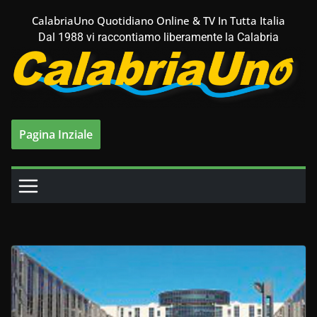
Salta
CalabriaUno Quotidiano Online & TV In Tutta Italia
al
Dal 1988 vi raccontiamo liberamente la Calabria
contenuto
Pagina Inziale