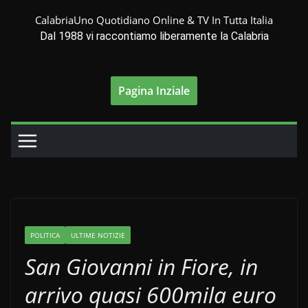
Salta
CalabriaUno Quotidiano Online & TV In Tutta Italia
al
Dal 1988 vi raccontiamo liberamente la Calabria
contenuto
Pagina Inziale
POLITICA
ULTIME NOTIZIE
San Giovanni in Fiore, in
arrivo quasi 600mila euro