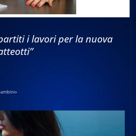
artiti i lavori per la nuova
tteotti”
 bambini»