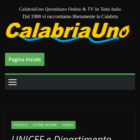
Salta
CalabriaUno Quotidiano Online & TV In Tutta Italia
al
Dal 1988 vi raccontiamo liberamente la Calabria
contenuto
Pagina Inziale
POLITICA
ULTIME NOTIZIE
WORLD
UNICEF e Dipartimento