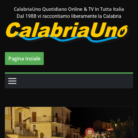
Salta
CalabriaUno Quotidiano Online & TV In Tutta Italia
al
Dal 1988 vi raccontiamo liberamente la Calabria
contenuto
Pagina Inziale