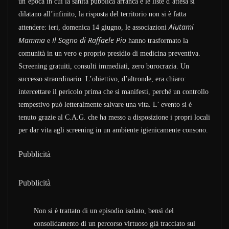
un’epoca in cui la sanità pubblica arranca e le liste d’attesa si
dilatano all’infinito, la risposta del territorio non si è fatta
Aiutami
attendere: ieri, domenica 14 giugno, le associazioni
Mamma
Il Sogno di Raffaele Pio
e
hanno trasformato la
comunità in un vero e proprio presidio di medicina preventiva.
Screening gratuiti, consulti immediati, zero burocrazia. Un
successo straordinario. L’obiettivo, d’altronde, era chiaro:
intercettare il pericolo prima che si manifesti, perché un controllo
tempestivo può letteralmente salvare una vita. L’ evento si è
tenuto grazie al C.A.G. che ha messo a disposizione i propri locali
per dar vita agli screening in un ambiente igienicamente consono.
Pubblicità
Pubblicità
Non si è trattato di un episodio isolato, bensì del
consolidamento di un percorso virtuoso già tracciato sul