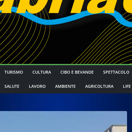
TURISMO
CULTURA
CIBO E BEVANDE
SPETTACOLO
SALUTE
LAVORO
AMBIENTE
AGRICOLTURA
LIFE