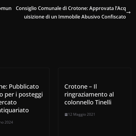
Comun
Consiglio Comunale di Crotone: Approvata l’Acq
uisizione di un Immobile Abusivo Confiscato
ne: Pubblicato
Crotone – Il
so per i posteggi
ringraziamento al
ercato
colonnello Tinelli
ntiquariato
12 Maggio 2021
no 2024