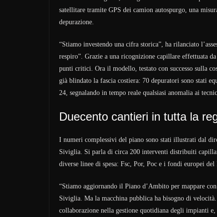
satellitare tramite GPS dei camion autospurgo, una misura 
depurazione.
“Stiamo investendo una cifra storica”, ha rilanciato l’as
respiro”. Grazie a una ricognizione capillare effettuata da
punti critici. Ora il modello, testato con successo sulla c
già blindato la fascia costiera: 70 depuratori sono stati e
24, segnalando in tempo reale qualsiasi anomalia ai tecnic
Duecento cantieri in tutta la re
I numeri complessivi del piano sono stati illustrati dal di
Siviglia. Si parla di circa 200 interventi distribuiti capil
diverse linee di spesa: Fsc, Por, Poc e i fondi europei de
“Stiamo aggiornando il Piano d’Ambito per mappare con pr
Siviglia. Ma la macchina pubblica ha bisogno di velocità. 
collaborazione nella gestione quotidiana degli impianti e,