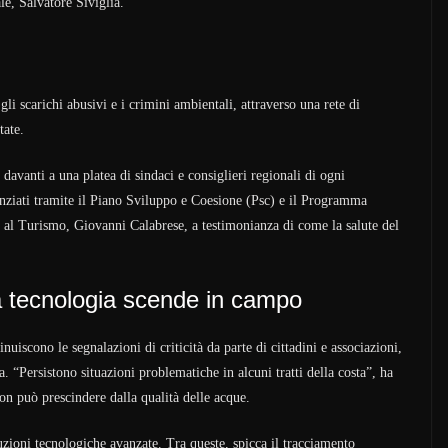
le, Salvatore Siviglia.
gli scarichi abusivi e i crimini ambientali, attraverso una rete di
tate.
 davanti a una platea di sindaci e consiglieri regionali di ogni
nanziati tramite il Piano Sviluppo e Coesione (Psc) e il Programma
 al Turismo, Giovanni Calabrese, a testimonianza di come la salute del
a tecnologia scende in campo
iscono le segnalazioni di criticità da parte di cittadini e associazioni,
. “Persistono situazioni problematiche in alcuni tratti della costa”, ha
on può prescindere dalla qualità delle acque.
uzioni tecnologiche avanzate. Tra queste, spicca il tracciamento