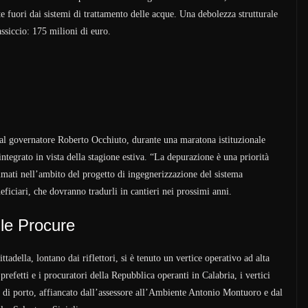
te fuori dai sistemi di trattamento delle acque. Una debolezza strutturale
ssiccio: 175 milioni di euro.
 dal governatore Roberto Occhiuto, durante una maratona istituzionale
integrato in vista della stagione estiva. “La depurazione è una priorità
ammati nell’ambito del progetto di ingegnerizzazione del sistema
ficiari, che dovranno tradurli in cantieri nei prossimi anni.
n le Procure
tadella, lontano dai riflettori, si è tenuto un vertice operativo ad alta
prefetti e i procuratori della Repubblica operanti in Calabria, i vertici
e di porto, affiancato dall’assessore all’Ambiente Antonio Montuoro e dal