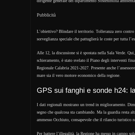
dirigente generale del dipartimento Sostenibilità ambienta
Pubblicità
L’obiettivo? Blindare il territorio. Tolleranza zero contro 
sorveglianza speciale che pattuglierà le coste per tutta l’es
Alle 12, la discussione si è spostata nella Sala Verde. Qui,
schieramento, è stato svelato il Piano degli interventi fi
Regionale Calabria 2021-2027. Presente anche l’assessore
mare sia il vero motore economico della regione.
GPS sui fanghi e sonde h24: l
I dati regionali mostrano un trend in miglioramento. Diminu
segno che qualcosa sta cambiando. Ma la guardia resta alta
ammesso Occhiuto, consapevole che il rilancio turistico n
Per battere l’illegalità, la Regione ha messo in campo sol