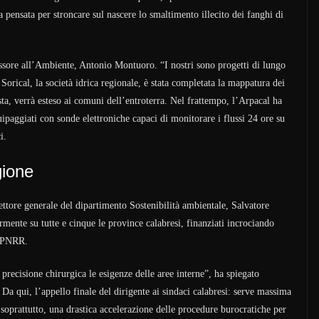
pensata per stroncare sul nascere lo smaltimento illecito dei fanghi di
sessore all’Ambiente, Antonio Montuoro. “I nostri sono progetti di lungo
 Sorical, la società idrica regionale, è stata completata la mappatura dei
osta, verrà esteso ai comuni dell’entroterra. Nel frattempo, l’Arpacal ha
quipaggiati con sonde elettroniche capaci di monitorare i flussi 24 ore su
i.
gione
rettore generale del dipartimento Sostenibilità ambientale, Salvatore
larmente su tutte e cinque le province calabresi, finanziati incrociando
l PNRR.
ecisione chirurgica le esigenze delle aree interne”, ha spiegato
Da qui, l’appello finale del dirigente ai sindaci calabresi: serve massima
 soprattutto, una drastica accelerazione delle procedure burocratiche per