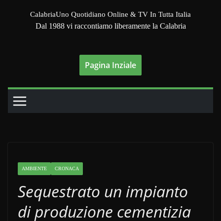
Salta
CalabriaUno Quotidiano Online & TV In Tutta Italia
al
Dal 1988 vi raccontiamo liberamente la Calabria
contenuto
Pagina Inziale
AMBIENTE
CRONACA
Sequestrato un impianto
di produzione cementizia