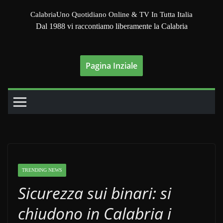
Salta
CalabriaUno Quotidiano Online & TV In Tutta Italia
al
Dal 1988 vi raccontiamo liberamente la Calabria
contenuto
Pagina Inziale
TRENDING NEWS
Sicurezza sui binari: si
chiudono in Calabria i