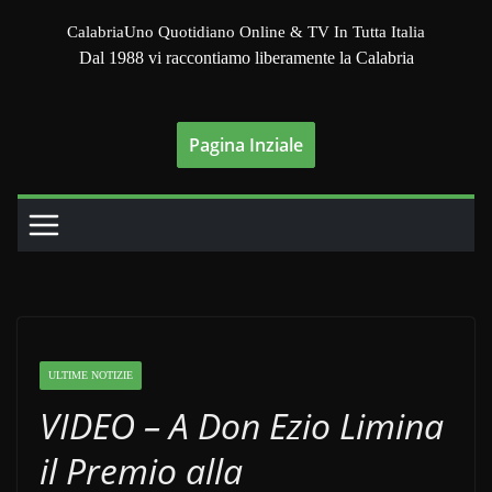
Salta
CalabriaUno Quotidiano Online & TV In Tutta Italia
al
Dal 1988 vi raccontiamo liberamente la Calabria
contenuto
Pagina Inziale
ULTIME NOTIZIE
VIDEO – A Don Ezio Limina
il Premio alla