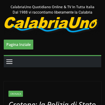
Salta
CalabriaUno Quotidiano Online & TV In Tutta Italia
al
Dal 1988 vi raccontiamo liberamente la Calabria
contenuto
Pagina Inziale
CRONACA
Crotone: la Polizia di Stato