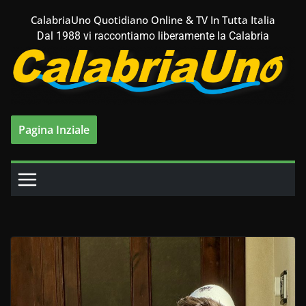
Salta
CalabriaUno Quotidiano Online & TV In Tutta Italia
al
Dal 1988 vi raccontiamo liberamente la Calabria
contenuto
Pagina Inziale