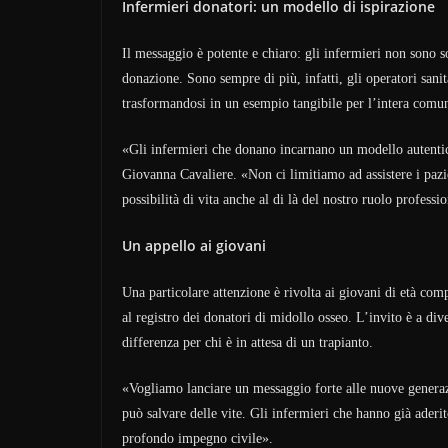
Infermieri donatori: un modello di ispirazione
Il messaggio è potente e chiaro: gli infermieri non sono so
donazione. Sono sempre di più, infatti, gli operatori sani
trasformandosi in un esempio tangibile per l’intera comun
«Gli infermieri che donano incarnano un modello autentico
Giovanna Cavaliere. «Non ci limitiamo ad assistere i pazi
possibilità di vita anche al di là del nostro ruolo professi
Un appello ai giovani
Una particolare attenzione è rivolta ai giovani di età comp
al registro dei donatori di midollo osseo. L’invito è a di
differenza per chi è in attesa di un trapianto.
«Vogliamo lanciare un messaggio forte alle nuove genera
può salvare delle vite. Gli infermieri che hanno già aderi
profondo impegno civile».