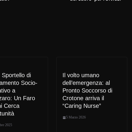
Sportello di
Il volto umano
tamento Socio-
dell’emergenza: al
tivo a
Pronto Soccorso di
zaro: Un Faro
Crotone arriva il
i Cerca
“Caring Nurse”
tunità
5 Marzo 2026
bre 2025