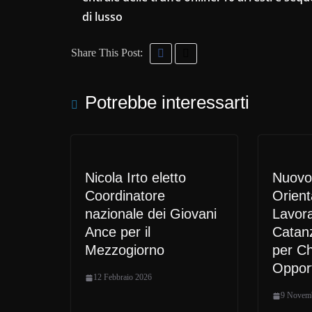
di lusso
Share This Post:
Potrebbe interessarti
Nicola Irto eletto
Nuovo 
Coordinatore
Orien
nazionale dei Giovani
Lavora
Ance per il
Catan
Mezzogiorno
per Ch
Oppor
12 Febbraio 2026
9 Novem