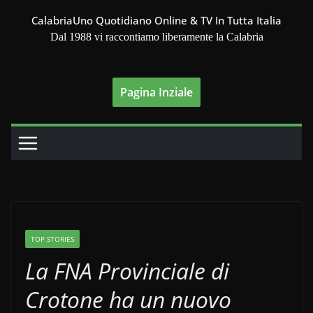
Salta
CalabriaUno Quotidiano Online & TV In Tutta Italia
al
Dal 1988 vi raccontiamo liberamente la Calabria
contenuto
Pagina Inziale
TOP STORIES
La FNA Provinciale di
Crotone ha un nuovo